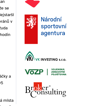
Jan
že se
ejstarší
eránů v
 Ruda
0 hodin
áčky a
05
ná místa