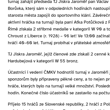
turnaj zahájil předseda TJ Jiskra Jaroměř pan Václav
Borůvka, který sám v odpoledních hodinách nastoupil 
starosta města zapojil do sportovního klání. Závěre
aktivní hráčka na turnaji byla paní Aťka Potůčková z P
Římě získala 2 stříbrné medaile v kategorii W 90 a t
Chroust z Liberce (r. 1928) –⁠⁠⁠⁠⁠⁠ 96 let! Ve 13:00 začína
hráči 40–⁠⁠⁠⁠⁠⁠60 let. Turnaj probíhal v přátelské atmo
TJ Jiskra Jaroměř, jejíž členové zde získali 2 cenné
Hardubejová v kategorii W 55 bronz.
Účastníci i vedení ČMKV hodnotili turnaj v Jaroměři
sponzorům byly připraveny pěkné ceny, a to nejen pro 
hráče, kterých bylo na turnaji velké množství. Posled
hodin. Konečné číslo účastníků se zastavilo na počtu
Přijelo 15 hráčů ze Slovenské republiky, 2 hráči z Pol