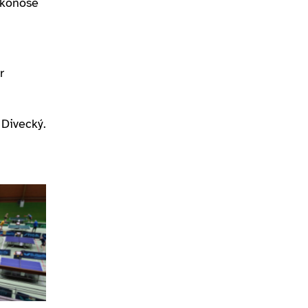
rkonoše
r
 Divecký.