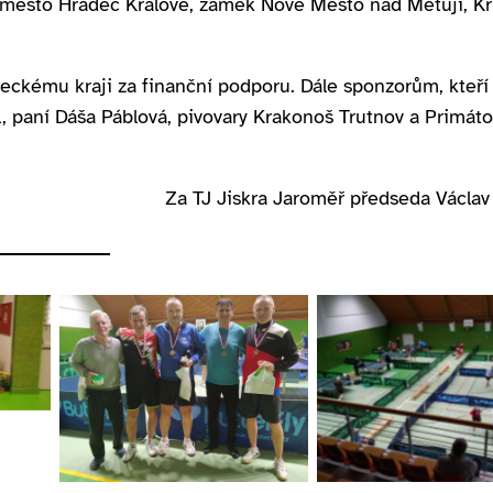
, město Hradec Králové, zámek Nové Město nad Metují, K
eckému kraji za finanční podporu. Dále sponzorům, kteří
, paní Dáša Páblová, pivovary Krakonoš Trutnov a Primáto
Za TJ Jiskra Jaroměř předseda Václav
y