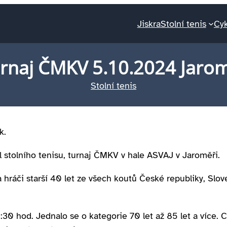
Jiskra
Stolní tenis
Cyk
rnaj ČMKV 5.10.2024 Jaro
Stolní tenis
k.
l stolního tenisu, turnaj ČMKV v hale ASVAJ v Jaroměři.
a hráči starší 40 let ze všech koutů České republiky, Slo
30 hod. Jednalo se o kategorie 70 let až 85 let a více. C