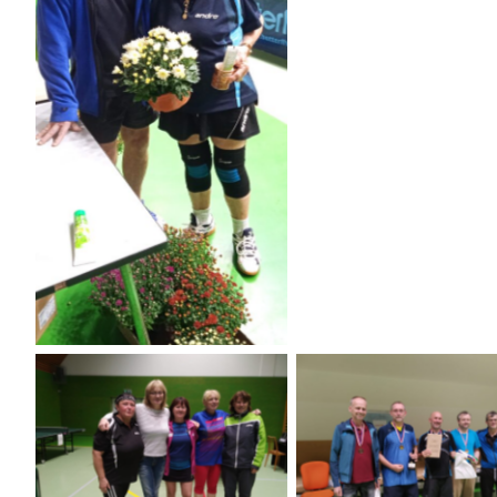
Duše tohoto turnaje
Eduard Hardubej st. a Aťka
Potůčková (1934) –⁠⁠⁠⁠⁠⁠ 2x
stříbrná z MS veteránů z
Říma 2024