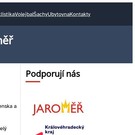
listika
Volejbal
Šachy
Ubytovna
Kontakty
měř
Podporují nás
venska a
elý