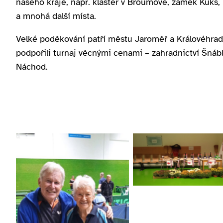
našeho kraje, např. klášter v Broumově, zámek Kuks
a mnohá další místa.
Velké poděkování patří městu Jaroměř a Královéhrad
podpořili turnaj věcnými cenami – zahradnictví Šnábl
Náchod.
Ceny pro účastník
turnaje