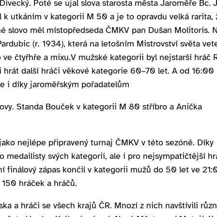
 Divecký. Poté se ujal slova starosta města Jaroměře Bc. 
k utkáním v kategorii M 50 a je to opravdu velká rarita, 
čné slovo měl místopředseda ČMKV pan Dušan Molitoris. N
ardubic (r. 1934), která na letošním Mistrovství světa vet
o ve čtyřhře a mixu.V mužské kategorii byl nejstarší hráč
li hrát další hráči věkové kategorie 60–⁠⁠⁠⁠⁠⁠70 let. A od 16:0
sféře i díky jaroměřským pořadatelům
 kovy. Standa Bouček v kategorii M 80 stříbro a Anička
 jako nejlépe připravený turnaj ČMKV v této sezóně. Díky
medailisty svých kategorií, ale i pro nejsympatičtější hr
ní finálový zápas končil v kategorii mužů do 50 let ve 21:
 150 hráček a hráčů.
ska a hráči se všech krajů ČR. Mnozí z nich navštívili růz