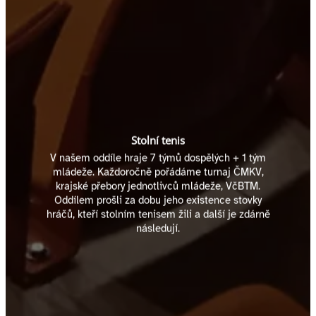
Stolní tenis
V našem oddíle hraje 7 týmů dospělých + 1 tým
mládeže. Každoročně pořádáme turnaj ČMKV,
krajské přebory jednotlivců mládeže, VčBTM.
Oddílem prošli za dobu jeho existence stovky
hráčů, kteří stolním tenisem žili a další je zdárně
následují.