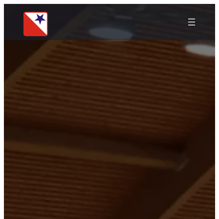
Přeskočit
na
obsah